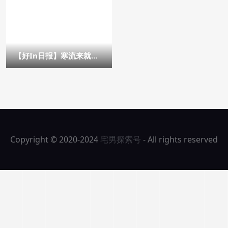
【好In日报】寒流来就是
要泡温泉啊！比基尼女神
火辣「泡汤写真」一定要
收藏！ – 女优情报
Copyright © 2020-2024
宅男探索号
- All rights reserved