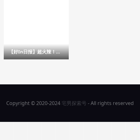
【好In日报】超火辣！巴
西超模「Cindy Mello」
极致诱人S曲线根本「身材
教科书」！ – 女优情报
Copyright © 2020-2024
宅男探索号
- All rights reserved