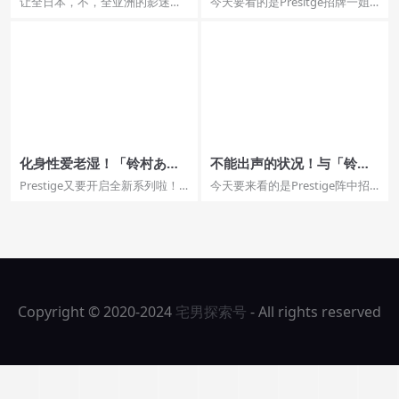
让全日本，不，全亚洲的影迷都
今天要看的是Presitge招牌一姐
天一夜的温泉旅行！ – 女优
性爱」太舒服！ – 女优情报
久等了吧？由于事务所转换的关
「铃村あいり」的新作啦，这位
情报
係，让这位蚊香社一姐沈寂...
本人很害羞一拍起...
化身性爱老湿！「铃村あい
不能出声的状况！与「铃村
り」帮小鲜肉解决「性烦
あいり」偷偷的做爱，密室
Prestige又要开启全新系列啦！
今天要来看的是Prestige阵中招
恼」亲身教学「超疗癒啪啪
里的抽插「瞬间就高潮」！
而首当其冲的就是阵中的招牌，
牌也是我的女神之一「铃村あい
啪」！ – 女优情报
– 女优情报
现实跟床上是两个...
り」的新作，这回...
Copyright © 2020-2024
宅男探索号
- All rights reserved