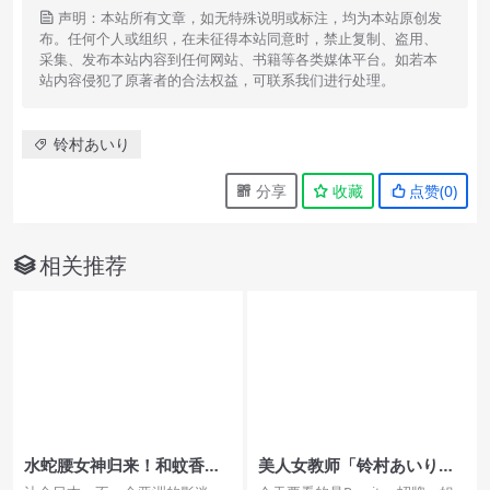
声明：本站所有文章，如无特殊说明或标注，均为本站原创发
布。任何个人或组织，在未征得本站同意时，禁止复制、盗用、
采集、发布本站内容到任何网站、书籍等各类媒体平台。如若本
站内容侵犯了原著者的合法权益，可联系我们进行处理。
铃村あいり
分享
收藏
点赞(
0
)
相关推荐
水蛇腰女神归来！和蚊香社
美人女教师「铃村あいり」
一姐「铃村あいり」展开两
超会挑逗！与老湿的「青春