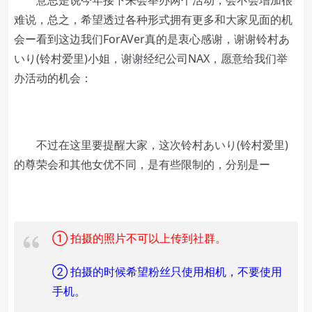
意思是说今年接下来会举办两个活动，会不会增加很
难说，总之，希望透过各种形式拥有更多和大家见面的机
会ー看到这边我们ForAVer真的是衷心感谢，谢谢铃村あ
いり(铃村爱里)小姐，谢谢经纪公司NAX，愿意给我们举
办活动的机会：
不过在这里要提醒大家，这次铃村あいり(铃村爱里)
的尊荣会和其他女优不同，是有些限制的，分别是ー
① 拍摄的照片不可以上传到社群。
② 拍摄的时候希望粉丝只使用相机，不要使用
手机。