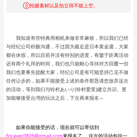
③拍摄素材以及拍立得不能上空。
我知道有些特典用相机来做非常麻烦，所以我们已经
与经纪公司积极沟通，不过因为最近是日本黄金週，大家
都在休假，所以目前并没有特别的进度，有鑒于距离活动
还有两个礼拜的时间，我们也只能耐心等待对方回覆ー但
我们也要事先提醒大家，经纪公司是有可能坚持己见不做
任何让步的，如果不能接受上述的条件那恳请您放弃这次
的活动，等到我们与铃村あいり(铃村爱里)建立共识、更
加能够接受台湾的玩法之后，下次再来报名～
如果你能接受的话，现在就可以寄信到
foraver0826@gmail.com
来报名了， 这次的活动包括一