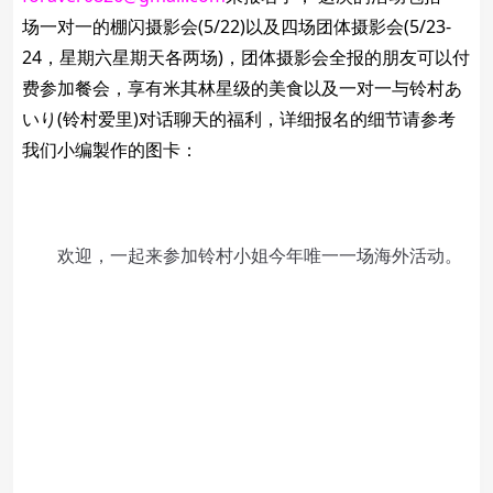
场一对一的棚闪摄影会(5/22)以及四场团体摄影会(5/23-
24，星期六星期天各两场)，团体摄影会全报的朋友可以付
费参加餐会，享有米其林星级的美食以及一对一与铃村あ
いり(铃村爱里)对话聊天的福利，详细报名的细节请参考
我们小编製作的图卡：
欢迎，一起来参加铃村小姐今年唯一一场海外活动。