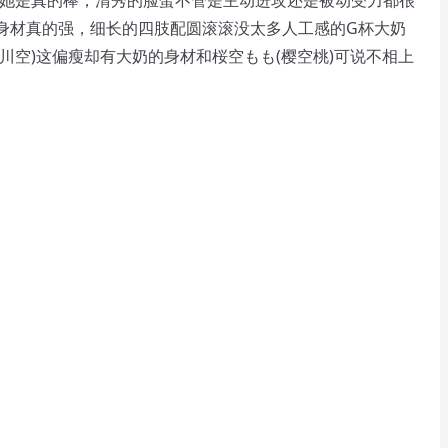
现她是真的棒，清秀的脸蛋不管是主动进攻还是被动受力都很
身材真的强，细长的四肢配圆滚滚没太多人工感的G杯大奶
川空)这偏瘦却有大奶的身材和桜空もも(樱空桃)可说不相上