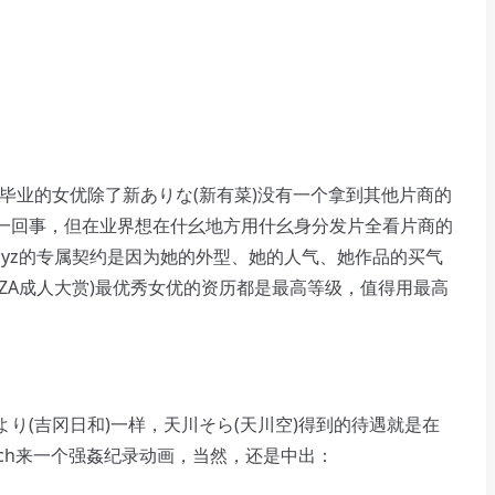
ar毕业的女优除了新ありな(新有菜)没有一个拿到其他片商的
一回事，但在业界想在什幺地方用什幺身分发片全看片商的
odyz的专属契约是因为她的外型、她的人气、她作品的买气
ANZA成人大赏)最优秀女优的资历都是最高等级，值得用最高
(吉冈日和)一样，天川そら(天川空)得到的待遇就是在
tch来一个强姦纪录动画，当然，还是中出：