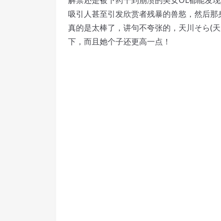
解禁还是被下药干到崩溃的美女OL都能发
吸引人甚至引发欣赏者残暴的兽慾，然后那
真的是太棒了，讲句不夸张的，天川そら(天
下，而且她个子还更高一点！