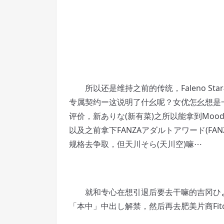
所以还是维持之前的传统，Faleno St
专属契约ー这说明了什幺呢？女优怎幺想是
评价，新ありな(新有菜)之所以能拿到Mo
以及之前拿下FANZAアダルトアワード(F
规格去争取，但天川そら(天川空)嘛⋯
就和专心在想引退后要去干嘛的吉冈ひより
「本中」中出し解禁，然后再去肥美片商Fi