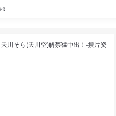
情报
归！天川そら(天川空)解禁猛中出！-搜片资