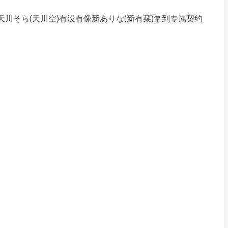
そら(天川空)有没有像新ありな(新有菜)拿到专属契约