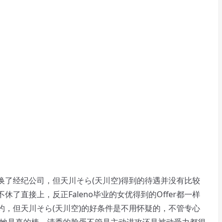
经纪公司，但天川そら(天川空)得到的待遇并没有比较
了直接上，反正Faleno毕业的女优得到的Offer都一样
约，但天川そら(天川空)的好条件是不用怀疑的，不管专心